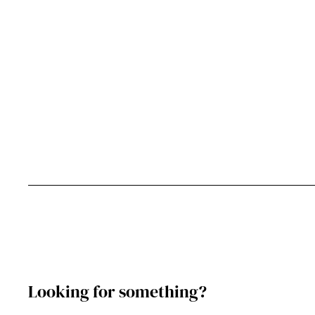
Skip
to
content
Looking for something?