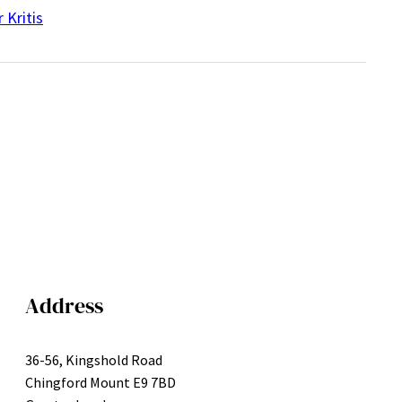
 Kritis
Address
36-56, Kingshold Road
Chingford Mount E9 7BD