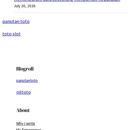
July 20, 2026
panutan toto
toto slot
Blogroll
panutantoto
niltoto
About
Why I write
My Experience