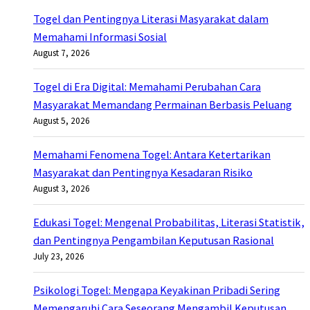
Togel dan Pentingnya Literasi Masyarakat dalam
Memahami Informasi Sosial
August 7, 2026
Togel di Era Digital: Memahami Perubahan Cara
Masyarakat Memandang Permainan Berbasis Peluang
August 5, 2026
Memahami Fenomena Togel: Antara Ketertarikan
Masyarakat dan Pentingnya Kesadaran Risiko
August 3, 2026
Edukasi Togel: Mengenal Probabilitas, Literasi Statistik,
dan Pentingnya Pengambilan Keputusan Rasional
July 23, 2026
Psikologi Togel: Mengapa Keyakinan Pribadi Sering
Memengaruhi Cara Seseorang Mengambil Keputusan