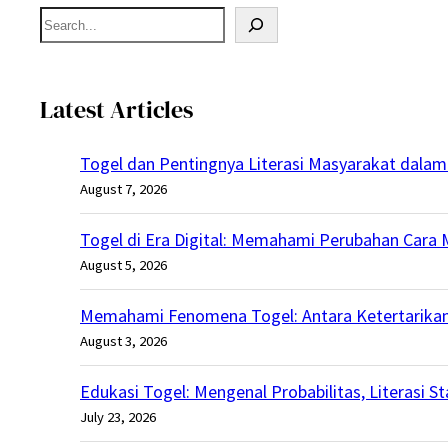
Search
Latest Articles
Togel dan Pentingnya Literasi Masyarakat dala
August 7, 2026
Togel di Era Digital: Memahami Perubahan Car
August 5, 2026
Memahami Fenomena Togel: Antara Ketertarikan
August 3, 2026
Edukasi Togel: Mengenal Probabilitas, Literasi 
July 23, 2026