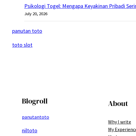
Psikologi Togel: Mengapa Keyakinan Pribadi Se
July 20, 2026
panutan toto
toto slot
Blogroll
About
panutantoto
Why I write
My Experienc
niltoto