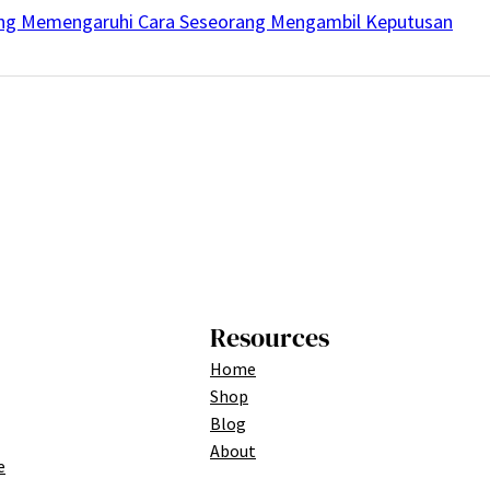
ring Memengaruhi Cara Seseorang Mengambil Keputusan
Resources
Home
Shop
Blog
About
e