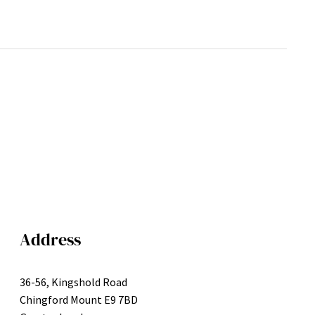
Address
36-56, Kingshold Road
Chingford Mount E9 7BD